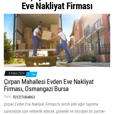
ş
Eve Nakliyat Firması
t
i
r
8 Mayıs 2024
0
Çırpan Mahallesi Evden Eve Nakliyat
Firması, Osmangazi Bursa
Yazar:
FEVZITURAN53
Çırpan Evden Eve Nakliyat Firması’nı tercih edin eğer taşınma
sürecinizde size rehberlik edecek, güvenilir ve tecrübeli bir partner