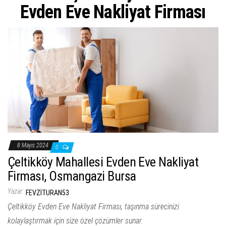
ş
Evden Eve Nakliyat Firması
t
i
r
8 Mayıs 2024
0
Çeltikköy Mahallesi Evden Eve Nakliyat
Firması, Osmangazi Bursa
Yazar:
FEVZITURAN53
Çeltikköy Evden Eve Nakliyat Firması, taşınma sürecinizi
kolaylaştırmak için size özel çözümler sunar.