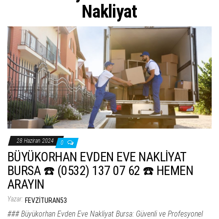
ş
Nakliyat
t
i
r
28 Haziran 2024
0
BÜYÜKORHAN EVDEN EVE NAKLİYAT
BURSA ☎️ (0532) 137 07 62 ☎️ HEMEN
ARAYIN
Yazar:
FEVZITURAN53
### Büyükorhan Evden Eve Nakliyat Bursa: Güvenli ve Profesyonel