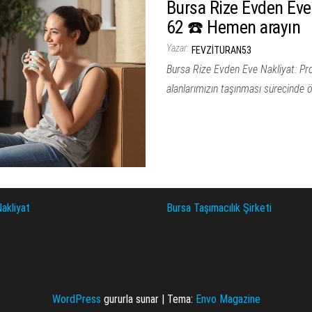
Bursa Rize Evden Eve 
62 ☎️ Hemen arayın
Yazar:
FEVZITURAN53
Bursa Rize Evden Eve Nakliyat: Pr
alanlarımızın taşınması sürecinde 
akliyat
Bursa Taşımacılık Şirketi
WordPress
gururla sunar
|
Tema:
Envo Magazine