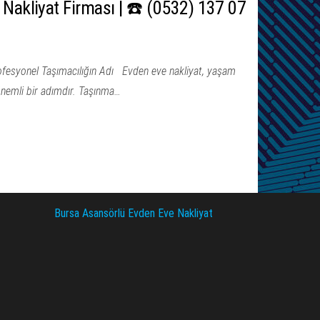
Nakliyat Firması | ☎️ (0532) 137 07
ofesyonel Taşımacılığın Adı Evden eve nakliyat, yaşam
önemli bir adımdır. Taşınma…
Bursa Asansörlü Evden Eve Nakliyat