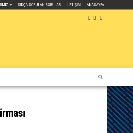
RIMIZ
SIKÇA SORULAN SORULAR
İLETIŞIM
ANASAYFA
Firması