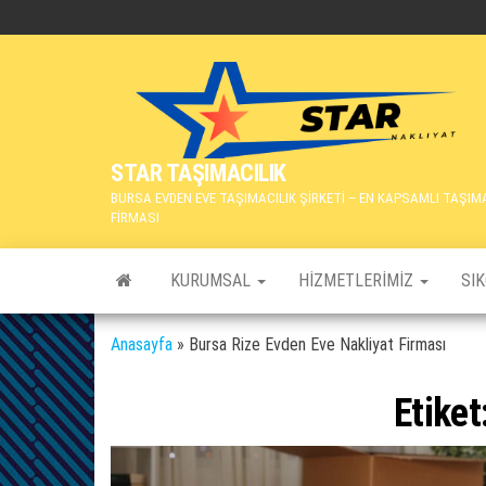
İçeriğe
atla
STAR TAŞIMACILIK
BURSA EVDEN EVE TAŞIMACILIK ŞİRKETİ – EN KAPSAMLI TAŞIM
FİRMASI
KURUMSAL
HIZMETLERIMIZ
SI
Anasayfa
»
Bursa Rize Evden Eve Nakliyat Firması
Etiket