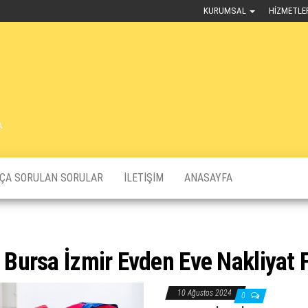
KURUMSAL
HIZMETLE
A
KÇA SORULAN SORULAR
İLETIŞIM
ANASAYFA
:
Bursa İzmir Evden Eve Nakliyat 
10 Ağustos 2024
0