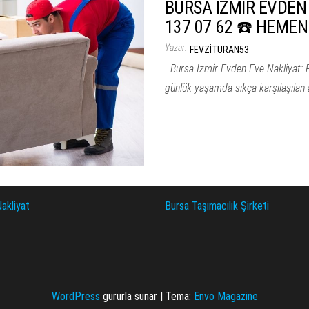
BURSA İZMİR EVDEN 
137 07 62 ☎️ HEMEN
Yazar:
FEVZITURAN53
Bursa İzmir Evden Eve Nakliyat: 
günlük yaşamda sıkça karşılaşılan 
akliyat
Bursa Taşımacılık Şirketi
WordPress
gururla sunar
|
Tema:
Envo Magazine