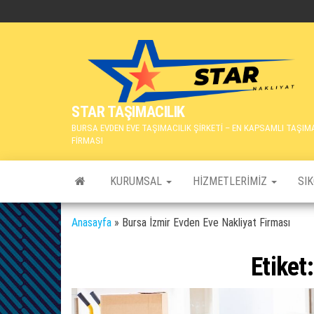
İçeriğe
atla
STAR TAŞIMACILIK
BURSA EVDEN EVE TAŞIMACILIK ŞİRKETİ – EN KAPSAMLI TAŞIM
FİRMASI
KURUMSAL
HIZMETLERIMIZ
SI
Anasayfa
»
Bursa İzmir Evden Eve Nakliyat Firması
Etiket