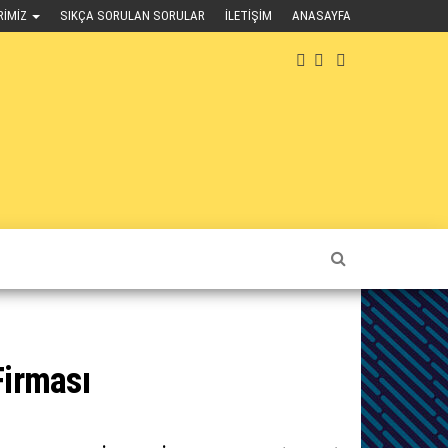
RIMIZ
SIKÇA SORULAN SORULAR
İLETIŞIM
ANASAYFA
Firması