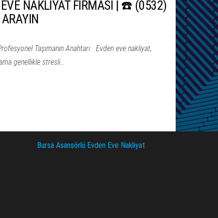
EVE NAKLİYAT FİRMASI | ☎️ (0532)
 ARAYIN
Profesyonel Taşımanın Anahtarı Evden eve nakliyat,
ama genellikle stresli…
Bursa Asansörlü Evden Eve Nakliyat