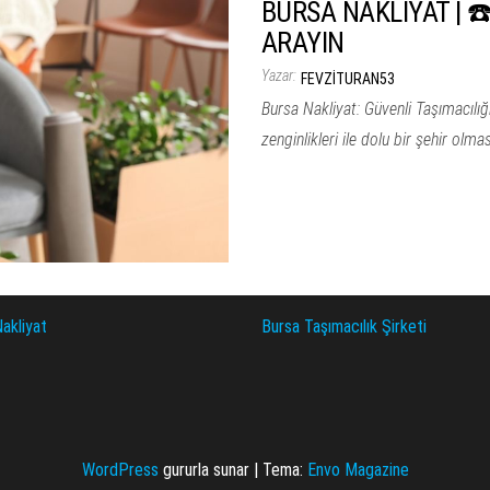
BURSA NAKLİYAT | ☎️
ARAYIN
Yazar:
FEVZITURAN53
Bursa Nakliyat: Güvenli Taşımacılığ
zenginlikleri ile dolu bir şehir olma
akliyat
Bursa Taşımacılık Şirketi
WordPress
gururla sunar
|
Tema:
Envo Magazine