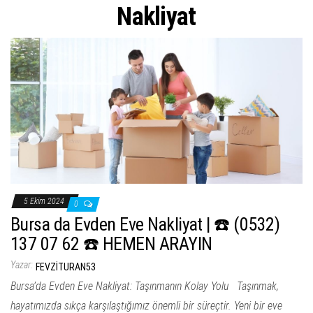
ş
Nakliyat
t
i
r
5 Ekim 2024
0
Bursa da Evden Eve Nakliyat | ☎️ (0532)
137 07 62 ☎️ HEMEN ARAYIN
Yazar:
FEVZITURAN53
Bursa’da Evden Eve Nakliyat: Taşınmanın Kolay Yolu Taşınmak,
hayatımızda sıkça karşılaştığımız önemli bir süreçtir. Yeni bir eve