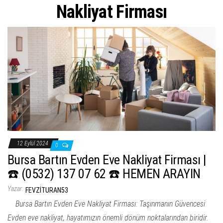
ş
Nakliyat Firması
t
i
r
12 Eylül 2024
0
Bursa Bartın Evden Eve Nakliyat Firması |
☎️ (0532) 137 07 62 ☎️ HEMEN ARAYIN
Yazar:
FEVZITURAN53
Bursa Bartın Evden Eve Nakliyat Firması: Taşınmanın Güvencesi
Evden eve nakliyat, hayatımızın önemli dönüm noktalarından biridir.