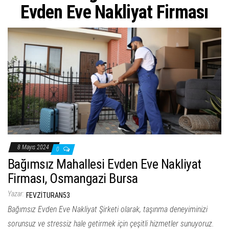
ş
Evden Eve Nakliyat Firması
t
i
r
8 Mayıs 2024
0
Bağımsız Mahallesi Evden Eve Nakliyat
Firması, Osmangazi Bursa
Yazar:
FEVZITURAN53
Bağımsız Evden Eve Nakliyat Şirketi olarak, taşınma deneyiminizi
sorunsuz ve stressiz hale getirmek için çeşitli hizmetler sunuyoruz.