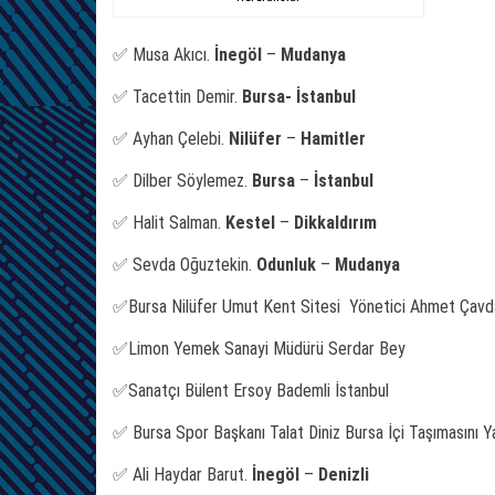
✅ Musa Akıcı.
İnegöl
–
Mudanya
✅ Tacettin Demir.
Bursa-
İstanbul
✅ Ayhan Çelebi.
Nilüfer
–
Hamitler
✅ Dilber Söylemez.
Bursa
–
İstanbul
✅ Halit Salman.
Kestel
–
Dikkaldırım
✅ Sevda Oğuztekin.
Odunluk
–
Mudanya
✅Bursa Nilüfer Umut Kent Sitesi Yönetici Ahmet Çav
✅Limon Yemek Sanayi Müdürü Serdar Bey
✅Sanatçı Bülent Ersoy Bademli İstanbul
✅ Bursa Spor Başkanı Talat Diniz Bursa İçi Taşımasını 
✅ Ali Haydar Barut.
İnegöl
–
Denizli