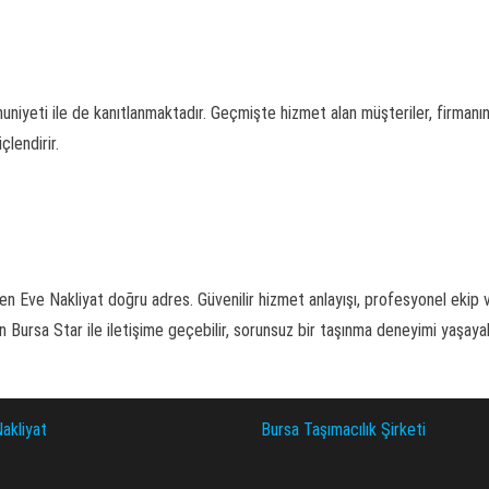
niyeti ile de kanıtlanmaktadır. Geçmişte hizmet alan müşteriler, firmanın 
çlendirir.
Eve Nakliyat doğru adres. Güvenilir hizmet anlayışı, profesyonel ekip ve u
in Bursa Star ile iletişime geçebilir, sorunsuz bir taşınma deneyimi yaşayabil
akliyat
Bursa Taşımacılık Şirketi