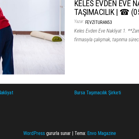
KELES EVDEN EVE N
TAŞIMACILIK | ☎ (
Yazar:
FEVZITURAN53
Keles Evden Eve Nakliyat 1. **Zama
firmasıyla çalışmak, taşınma sürec
akliyat
Bursa Taşımacılık Şirketi
WordPress
gururla sunar
|
Tema:
Envo Magazine