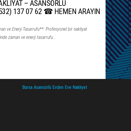
AKLİYAT – ASANSÖRLÜ
0532) 137 07 62 ☎ HEMEN ARAYIN
n ve Enerji Tasarrufu**: Profesyonel bir nakliyat
inde zaman ve enerji tasarrufu…
Bursa Asansörlü Evden Eve Nakliyat