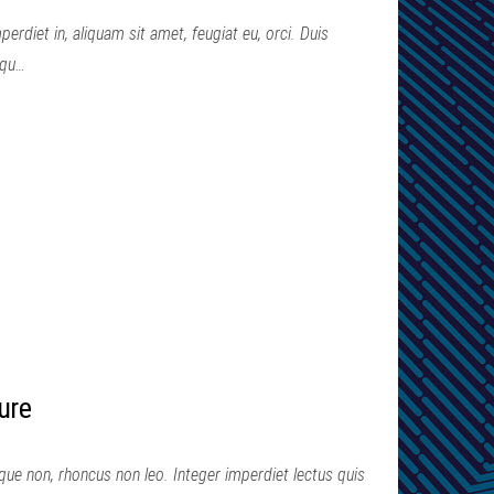
perdiet in, aliquam sit amet, feugiat eu, orci. Duis
squ…
ure
ue non, rhoncus non leo. Integer imperdiet lectus quis