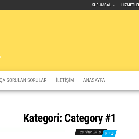
KURUMSAL
HIZMETLE
A
KÇA SORULAN SORULAR
İLETIŞIM
ANASAYFA
Kategori:
Category #1
29 Nisan 2019
0