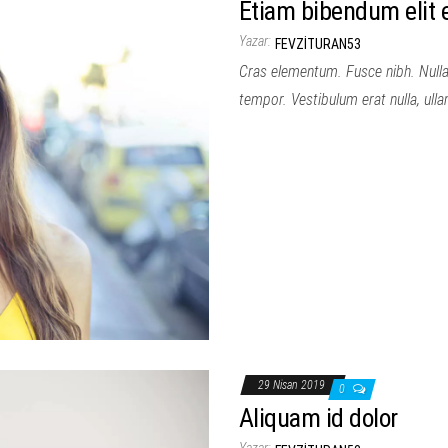
Etiam bibendum elit e
Yazar:
FEVZITURAN53
Cras elementum. Fusce nibh. Nulla
tempor. Vestibulum erat nulla, ul
29 Nisan 2019
0
Aliquam id dolor
Yazar: