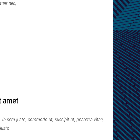
tuer nec,…
t amet
. In sem justo, commodo ut, suscipit at, pharetra vitae,
 justo.…