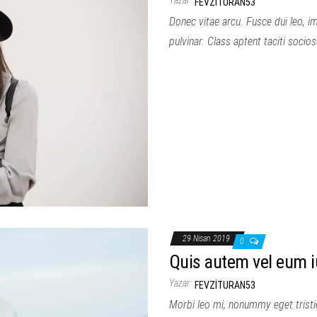
FEVZITURAN53
Donec vitae arcu. Fusce dui leo, im
pulvinar. Class aptent taciti socio
29 Nisan 2019
0
Quis autem vel eum i
Yazar:
FEVZITURAN53
Morbi leo mi, nonummy eget tristiq