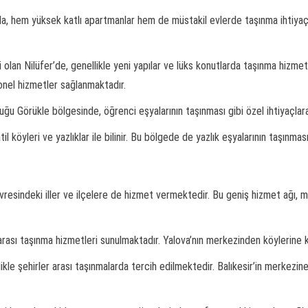
m’da, hem yüksek katlı apartmanlar hem de müstakil evlerde taşınma ihtiyaç
 olan Nilüfer’de, genellikle yeni yapılar ve lüks konutlarda taşınma hizme
onel hizmetler sağlanmaktadır.
duğu Görükle bölgesinde, öğrenci eşyalarının taşınması gibi özel ihtiyaçla
l köyleri ve yazlıklar ile bilinir. Bu bölgede de yazlık eşyalarının taşınma
çevresindeki iller ve ilçelere de hizmet vermektedir. Bu geniş hizmet ağı
arası taşınma hizmetleri sunulmaktadır. Yalova’nın merkezinden köylerine 
likle şehirler arası taşınmalarda tercih edilmektedir. Balıkesir’in merkezi