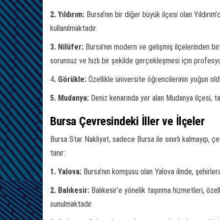
2. Yıldırım:
Bursa’nın bir diğer büyük ilçesi olan Yıldırı
kullanılmaktadır.
3. Nilüfer:
Bursa’nın modern ve gelişmiş ilçelerinden biri
sorunsuz ve hızlı bir şekilde gerçekleşmesi için profesy
4
. Görükle:
Özellikle üniversite öğrencilerinin yoğun ol
5. Mudanya:
Deniz kenarında yer alan Mudanya ilçesi, tati
Bursa Çevresindeki İller ve İlçeler
Bursa Star Nakliyat, sadece Bursa ile sınırlı kalmayıp, 
tanır:
1. Yalova:
Bursa’nın komşusu olan Yalova ilinde, şehirler
2. Balıkesir:
Balıkesir’e yönelik taşınma hizmetleri, özel
sunulmaktadır.