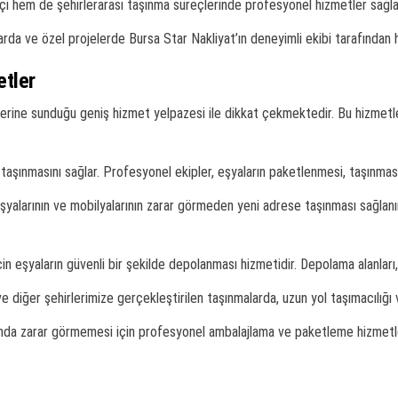
içi hem de şehirlerarası taşınma süreçlerinde profesyonel hizmetler sağl
alarda ve özel projelerde Bursa Star Nakliyat’ın deneyimli ekibi tarafından
etler
ilerine sunduğu geniş hizmet yelpazesi ile dikkat çekmektedir. Bu hizmet
 taşınmasını sağlar. Profesyonel ekipler, eşyaların paketlenmesi, taşınması
şyalarının ve mobilyalarının zarar görmeden yeni adrese taşınması sağlanır. 
n eşyaların güvenli bir şekilde depolanması hizmetidir. Depolama alanları,
ve diğer şehirlerimize gerçekleştirilen taşınmalarda, uzun yol taşımacılığı
ında zarar görmemesi için profesyonel ambalajlama ve paketleme hizmetleri