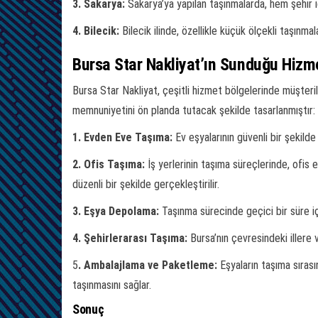
3. Sakarya:
Sakarya’ya yapılan taşınmalarda, hem şehir 
4. Bilecik:
Bilecik ilinde, özellikle küçük ölçekli taşınm
Bursa Star Nakliyat’ın Sunduğu Hizm
Bursa Star Nakliyat, çeşitli hizmet bölgelerinde müşter
memnuniyetini ön planda tutacak şekilde tasarlanmıştır:
1. Evden Eve Taşıma:
Ev eşyalarının güvenli bir şekilde
2. Ofis Taşıma:
İş yerlerinin taşıma süreçlerinde, ofis e
düzenli bir şekilde gerçekleştirilir.
3. Eşya Depolama:
Taşınma sürecinde geçici bir süre içi
4. Şehirlerarası Taşıma:
Bursa’nın çevresindeki illere 
5
. Ambalajlama ve Paketleme:
Eşyaların taşıma sıras
taşınmasını sağlar.
Sonuç