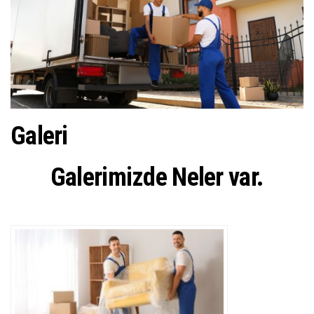
ş
t
i
r
Galeri
Galerimizde Neler var.