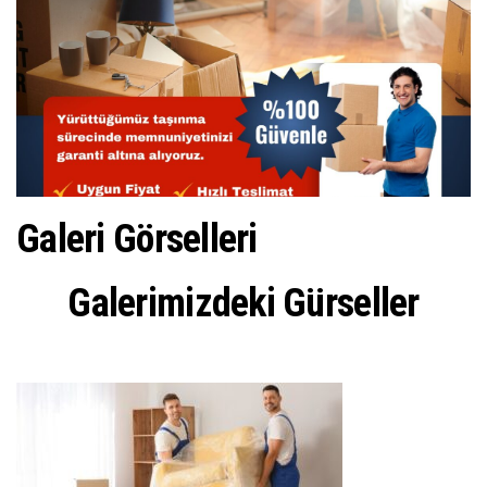
ş
t
i
r
Galeri Görselleri
Galerimizdeki Gürseller