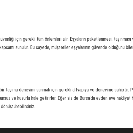
üvenliği için gerekli tüm önlemleri alır. Eşyaların paketlenmesi, taşınması
a kapsamı sunulur. Bu sayede, müşteriler eşyalarının güvende olduğunu biler
r bir taşıma deneyimi sunmak için gerekli altyapıya ve deneyime sahiptir. P
unsuz ve huzurlu hale getirirler. Eğer siz de Bursa’da evden eve nakliyat
 dönüştürebilirsiniz.