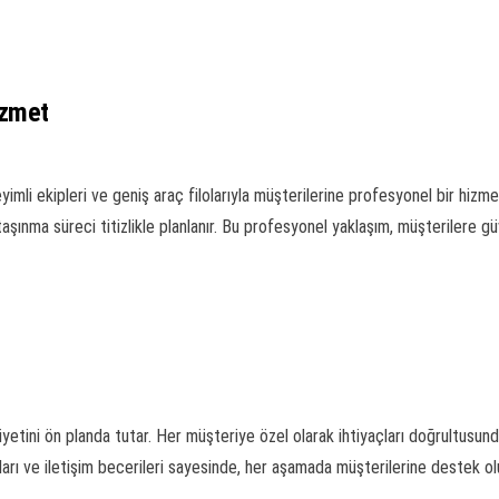
izmet
imli ekipleri ve geniş araç filolarıyla müşterilerine profesyonel bir hizm
taşınma süreci titizlikle planlanır. Bu profesyonel yaklaşım, müşterilere 
iyetini ön planda tutar. Her müşteriye özel olarak ihtiyaçları doğrultusu
rı ve iletişim becerileri sayesinde, her aşamada müşterilerine destek olur