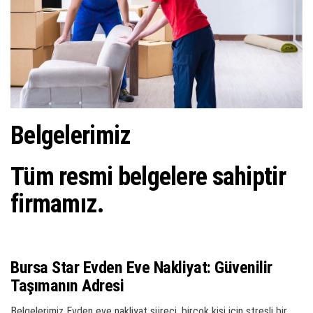
ş
t
i
r
Belgelerimiz
Tüm resmi belgelere sahiptir
firmamız.
Bursa Star Evden Eve Nakliyat: Güvenilir
Taşımanın Adresi
Belgelerimiz Evden eve nakliyat süreci, birçok kişi için stresli bir