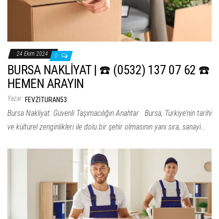
24 Ekim 2024
0
BURSA NAKLİYAT | ☎️ (0532) 137 07 62 ☎️
HEMEN ARAYIN
Yazar:
FEVZITURAN53
Bursa Nakliyat: Güvenli Taşımacılığın Anahtar Bursa, Türkiye’nin tarihi
ve kültürel zenginlikleri ile dolu bir şehir olmasının yanı sıra, sanayi…