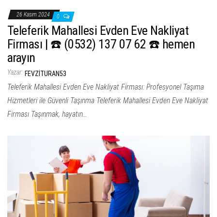
ş
t
26 Kasım 2024
0
Teleferik Mahallesi Evden Eve Nakliyat
i
Firması | ☎️ (0532) 137 07 62 ☎️ hemen
r
arayın
Yazar:
FEVZITURAN53
Teleferik Mahallesi Evden Eve Nakliyat Firması: Profesyonel Taşıma
Hizmetleri ile Güvenli Taşınma Teleferik Mahallesi Evden Eve Nakliyat
Firması Taşınmak, hayatın…