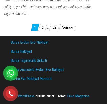
Evden Eve Nakliyat Ücretleri Hesaplama Rehberi Evden eve
nakliyat, yeni bir eve taşınırken en önemli aşamalardan biridir.
Taşınma süreci,…
Yazı
1
2
…
62
Sonraki
sayfalandırması
Bursa Evden Eve Nakliyat
Bursa Nakliyat
Bursa Taşımacılık Şirketi
Bursa Asansörlü Evden Eve Nakliyat
Evden Eve Nakliyat Hizmeti
WordPress
gururla sunar
|
Tema:
Envo Magazine