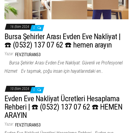
16 Ekim 2024
0
Bursa Şehirler Arası Evden Eve Nakliyat |
☎️ (0532) 137 07 62 ☎️ hemen arayın
Yazar:
FEVZITURAN53
Bursa Şehirler Arası Evden Eve Nakliyat: Güvenli ve Profesyonel
Hizmet Ev taşımak, çoğu insan için hayatlarındaki en…
10 Ekim 2024
0
Evden Eve Nakliyat Ücretleri Hesaplama
Rehberi | ☎️ (0532) 137 07 62 ☎️ HEMEN
ARAYIN
Yazar:
FEVZITURAN53